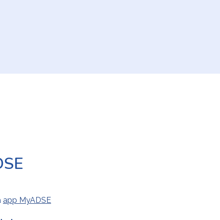
DSE
a
app MyADSE