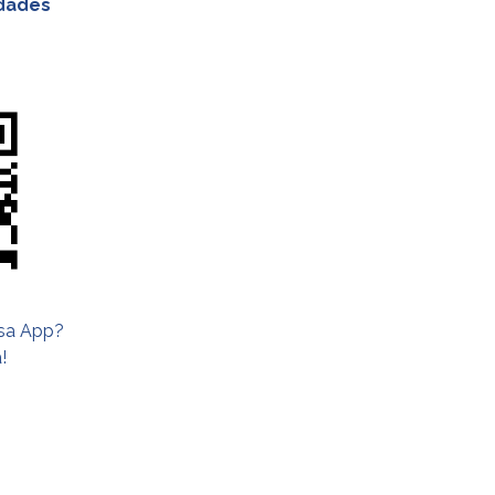
idades
ssa App?
!