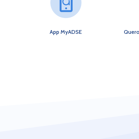
App My
ADSE
Quero